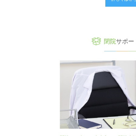
閉院
サポー