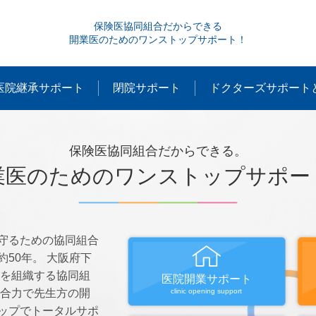
保険医協同組合だからできる
開業医のためのワンストップサポート！
医院継承サポート
閉院サポート
ドクターズサポート
保険医協同組合だからできる。
業医のためのワンストップサポー
守るための協同組合
50年。 大阪府下
超を組織する協同組
医院開業サポート
総合力で先生方の開
clinic opening support
ップでトータルサポ