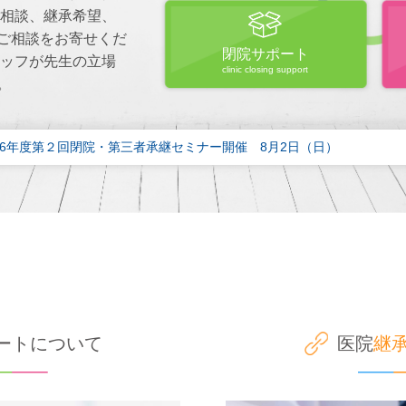
ご相談、継承希望、
ご相談をお寄せくだ
閉院サポート
タッフが先生の立場
clinic closing support
。
Tue 2026年度第２回閉院・第三者承継セミナー開催 8月2日（日）
ートについて
医院
継