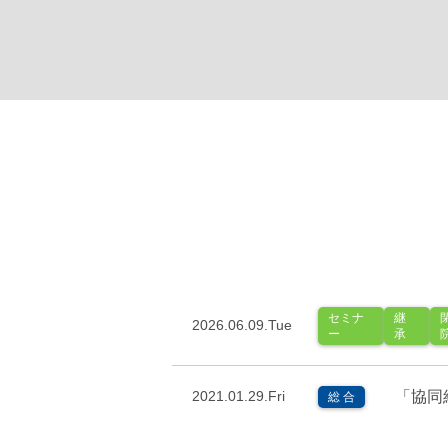
セミナ
継
2026.06.09.Tue
ー
承
「協同
2021.01.29.Fri
総 合